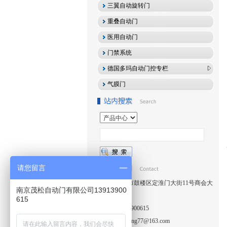
三翼自动旋转门
重叠自动门
医用自动门
门禁系统
德国多玛自动门控专栏
气膜门
请您留言
地址:
南京市鼓楼区定淮门大街11号商会大
南京茂松自动门有限公司13913900
厦B2301室
615
手机:
13913900615
邮箱:
maosong77@163.com